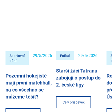
29/5/2026
29/5/2026
Sportovní
Fotbal
dění
Starší žáci Tatranu
Pozemní hokejisté
Ro
zabojují o postup do
mají první matchball,
do
2. české ligy
na co všechno se
př
můžeme těšit?
Ús
Celý příspěvek