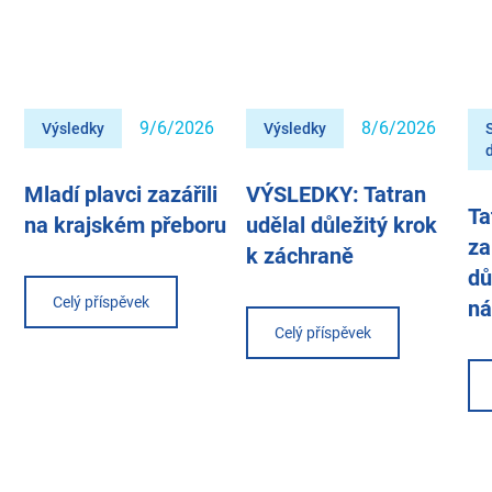
9/6/2026
8/6/2026
Výsledky
Výsledky
Mladí plavci zazářili
VÝSLEDKY: Tatran
Ta
na krajském přeboru
udělal důležitý krok
za
k záchraně
dů
Celý příspěvek
ná
Celý příspěvek