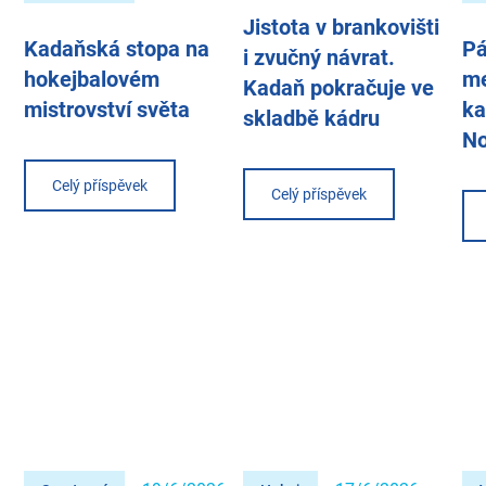
Jistota v brankovišti
Kadaňská stopa na
Pá
i zvučný návrat.
hokejbalovém
me
Kadaň pokračuje ve
mistrovství světa
ka
skladbě kádru
N
Celý příspěvek
Celý příspěvek