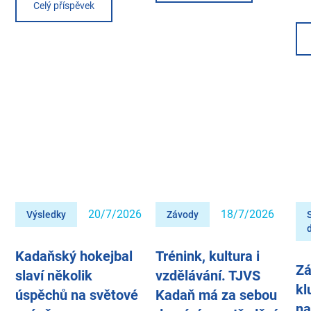
Celý příspěvek
20/7/2026
18/7/2026
Výsledky
Závody
Kadaňský hokejbal
Trénink, kultura i
Zá
slaví několik
vzdělávání. TJVS
kl
úspěchů na světové
Kadaň má za sebou
na