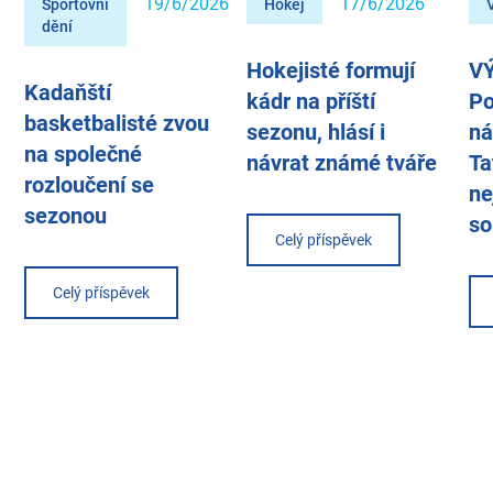
19/6/2026
17/6/2026
Sportovní
Hokej
dění
Hokejisté formují
V
Kadaňští
kádr na příští
Po
basketbalisté zvou
sezonu, hlásí i
ná
na společné
návrat známé tváře
Ta
rozloučení se
ne
sezonou
so
Celý příspěvek
Celý příspěvek