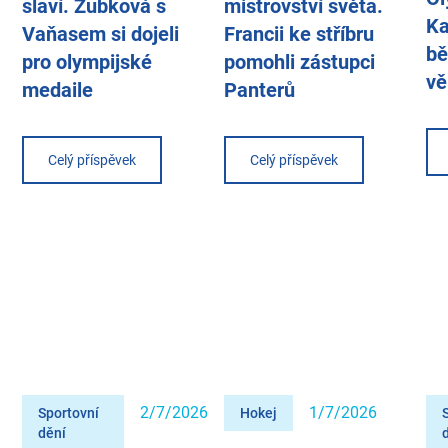
slaví. Zubková s
mistrovství světa.
Ka
Vaňasem si dojeli
Francii ke stříbru
bě
pro olympijské
pomohli zástupci
vě
medaile
Panterů
Celý příspěvek
Celý příspěvek
2/7/2026
1/7/2026
Sportovní
Hokej
dění