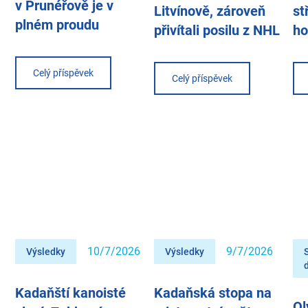
v Prunéřově je v
Litvínově, zároveň
st
plném proudu
přivítali posilu z NHL
ho
Celý příspěvek
Celý příspěvek
10/7/2026
9/7/2026
Výsledky
Výsledky
Kadaňští kanoisté
Kadaňská stopa na
Ol