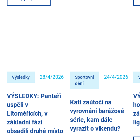
28/4/2026
24/4/2026
Výsledky
Sportovní
dění
VÝSLEDKY: Panteři
V
Kati zaútočí na
uspěli v
ho
vyrovnání barážové
Litoměřicích, v
zá
série, kam dále
základní fázi
li
vyrazit o víkendu?
obsadili druhé místo