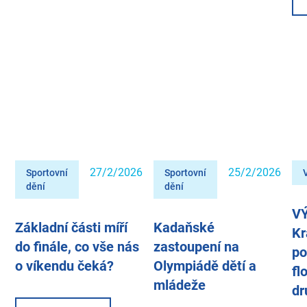
27/2/2026
25/2/2026
Sportovní
Sportovní
dění
dění
V
Základní části míří
Kadaňské
Kr
do finále, co vše nás
zastoupení na
po
o víkendu čeká?
Olympiádě dětí a
fl
mládeže
dr