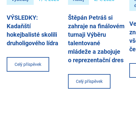
VÝSLEDKY:
Štěpán Petráš si
Ve
Kadaňští
zahraje na finálovém
zn
hokejbalisté skolili
turnaji Výběru
vš
druholigového lídra
talentované
če
mládeže a zabojuje
o reprezentační dres
Celý příspěvek
Celý příspěvek