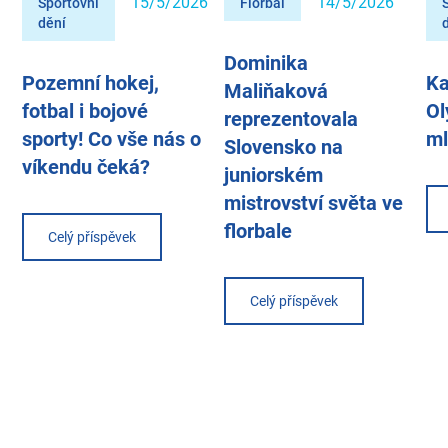
15/5/2026
14/5/2026
Sportovní
Florbal
dění
Dominika
Pozemní hokej,
Ka
Maliňaková
fotbal i bojové
Ol
reprezentovala
sporty! Co vše nás o
m
Slovensko na
víkendu čeká?
juniorském
mistrovství světa ve
florbale
Celý příspěvek
Celý příspěvek