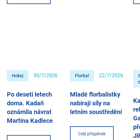
30/7/2026
22/7/2026
Hokej
Florbal
Po deseti letech
Mladé florbalistky
Ka
doma. Kadaň
nabírají síly na
re
oznámila návrat
letním soustředění
Ga
Martina Kadlece
př
Celý příspěvek
Ji