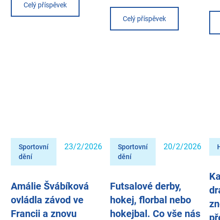
Celý příspěvek
Celý příspěvek
23/2/2026
20/2/2026
Sportovní
Sportovní
dění
dění
Ka
Amálie Švábíková
Futsalové derby,
dr
ovládla závod ve
hokej, florbal nebo
zn
Francii a znovu
hokejbal. Co vše nás
př