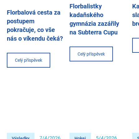
Florbalistky
Ka
Florbalová cesta za
kadaňského
sl
postupem
gymnázia zazářily
br
pokračuje, co vše
na Subterra Cupu
nás o víkendu čeká?
Celý příspěvek
Celý příspěvek
7/4/2026
5/4/2026
Výsledky
Hokej