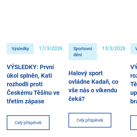
17/3/2026
13/3/2026
Výsledky
Sportovní
dění
VÝSLEDKY: První
VÝ
Halový sport
úkol splněn, Kati
ro
ovládne Kadaň, co
rozhodli proti
Tě
vše nás o víkendu
Českému Těšínu ve
up
čeká?
třetím zápase
br
Celý příspěvek
Celý příspěvek