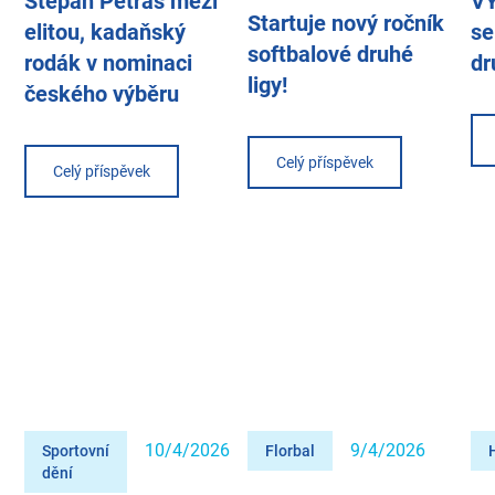
Štěpán Petráš mezi
VÝ
Startuje nový ročník
elitou, kadaňský
se
softbalové druhé
rodák v nominaci
dr
ligy!
českého výběru
Celý příspěvek
Celý příspěvek
10/4/2026
9/4/2026
Sportovní
Florbal
dění