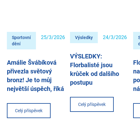
25/3/2026
24/3/2026
Sportovní
Výsledky
dění
VÝSLEDKY:
Amálie Švábíková
Fl
Florbalisté jsou
přivezla světový
na
krůček od dalšího
bronz! Je to můj
po
postupu
největší úspěch, říká
ná
Celý příspěvek
Celý příspěvek