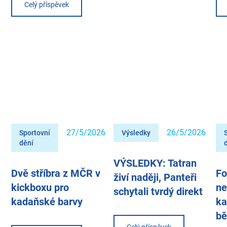
Celý příspěvek
27/5/2026
26/5/2026
Sportovní
Výsledky
dění
VÝSLEDKY: Tatran
Dvě stříbra z MČR v
Fo
živí naději, Panteři
kickboxu pro
ne
schytali tvrdý direkt
kadaňské barvy
ka
b
Celý příspěvek