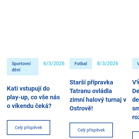
6/3/2026
8/3/2026
Sportovní
Fotbal
dění
Starší přípravka
V
Kati vstupují do
Tatranu ovládla
De
play-up, co vše nás
zimní halový turnaj v
de
o víkendu čeká?
Ostrově!
sm
ro
Celý příspěvek
Celý příspěvek