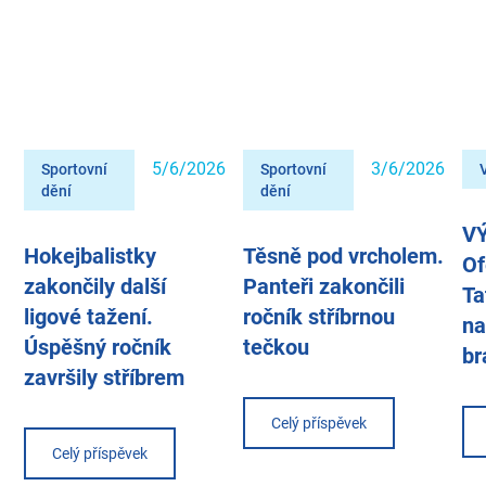
5/6/2026
3/6/2026
Sportovní
Sportovní
dění
dění
V
Hokejbalistky
Těsně pod vrcholem.
Of
zakončily další
Panteři zakončili
Ta
ligové tažení.
ročník stříbrnou
na
Úspěšný ročník
tečkou
br
završily stříbrem
Celý příspěvek
Celý příspěvek