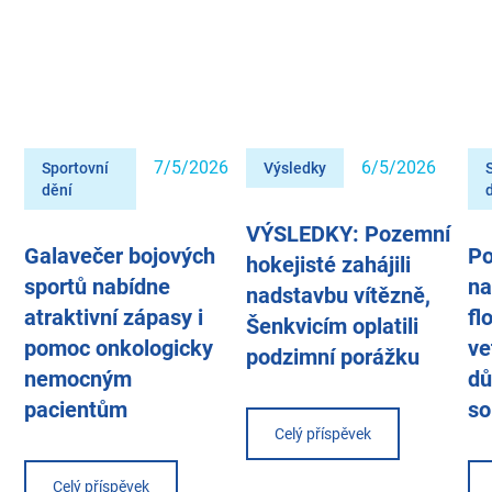
7/5/2026
6/5/2026
Sportovní
Výsledky
dění
VÝSLEDKY: Pozemní
Galavečer bojových
Po
hokejisté zahájili
sportů nabídne
na
nadstavbu vítězně,
atraktivní zápasy i
fl
Šenkvicím oplatili
pomoc onkologicky
ve
podzimní porážku
nemocným
dů
pacientům
so
Celý příspěvek
Celý příspěvek