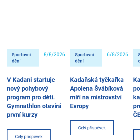
8/8/2026
6/8/2026
Sportovní
Sportovní
dění
dění
V Kadani startuje
Kadaňská tyčkařka
Ka
nový pohybový
Apolena Švábíková
po
program pro děti.
míří na mistrovství
ka
Gymnathlon otevírá
Evropy
pr
první kurzy
Č
Celý příspěvek
Celý příspěvek