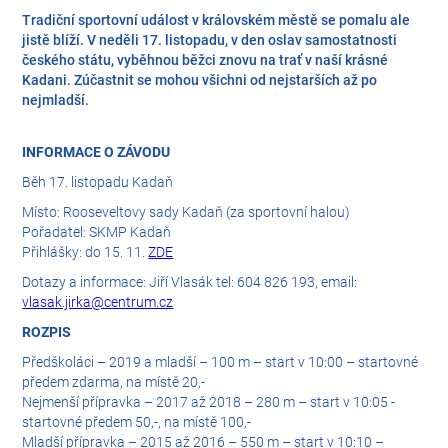
Tradiční sportovní událost v královském městě se pomalu ale
jistě blíží. V neděli 17. listopadu, v den oslav samostatnosti
českého státu, vyběhnou běžci znovu na trať v naší krásné
Kadani. Zúčastnit se mohou všichni od nejstarších až po
nejmladší.
INFORMACE O ZÁVODU
Běh 17. listopadu Kadaň
Místo: Rooseveltovy sady Kadaň (za sportovní halou)
Pořadatel: SKMP Kadaň
Přihlášky: do 15. 11.
ZDE
Dotazy a informace: Jiří Vlasák tel: 604 826 193, email:
vlasak.jirka@centrum.cz
ROZPIS
Předškoláci – 2019 a mladší – 100 m – start v 10:00 – startovné
předem zdarma, na místě 20,-
Nejmenší přípravka – 2017 až 2018 – 280 m – start v 10:05 -
startovné předem 50,-, na místě 100,-
Mladší přípravka – 2015 až 2016 – 550 m – start v 10:10 –