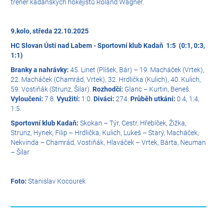
trenér kadaňských hokejistů Roland Wágner.
9.kolo, středa 22.10.2025
HC Slovan Ústí nad Labem - Sportovní klub Kadaň 1:5 (0:1, 0:3,
1:1)
Branky a nahrávky:
45. Linet (Plíšek, Bár) – 19. Macháček (Vrtek),
22. Macháček (Chamrád, Vrtek), 32. Hrdlička (Kulich), 40. Kulich,
59. Vostiňák (Strunz, Šilar).
Rozhodčí:
Glanc – Kurtin, Beneš.
Vyloučení:
7:8.
Využití:
1:0.
Diváci:
274.
Průběh utkání:
0:4, 1:4,
1:5.
Sportovní klub Kadaň:
Skokan – Týr, Cestr, Hřebíček, Žižka,
Strunz, Hynek, Filip – Hrdlička, Kulich, Lukeš – Starý, Macháček,
Nekvinda – Chamrád, Vostiňák, Hlaváček – Vrtek, Bárta, Neuman
– Šilar
Foto:
Stanislav Kocourek