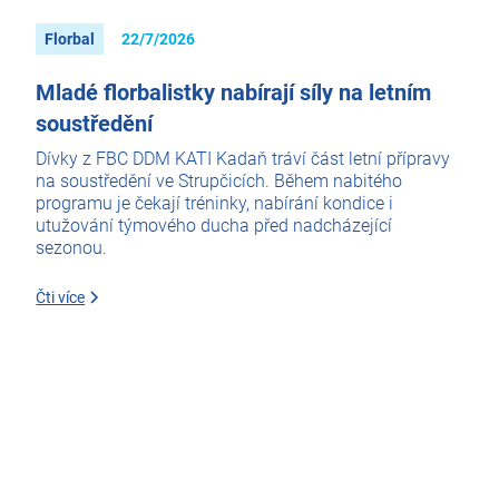
Florbal
22/7/2026
Mladé florbalistky nabírají síly na letním
soustředění
Dívky z FBC DDM KATI Kadaň tráví část letní přípravy
na soustředění ve Strupčicích. Během nabitého
programu je čekají tréninky, nabírání kondice i
utužování týmového ducha před nadcházející
sezonou.
Čti více