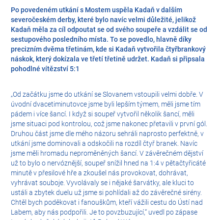
Po povedeném utkání s Mostem uspěla Kadaň v dalším
severočeském derby, které bylo navíc velmi důležité, jelikož
Kadaň měla za cíl odpoutat se od svého soupeře a vzdálit se od
sestupového posledního místa. To se povedlo, hlavně díky
precizním dvěma třetinám, kde si Kadaň vytvořila čtyřbrankový
náskok, který dokízala ve třetí třetině udržet. Kadaň si připsala
pohodlné vítězství 5:1
„Od začátku jsme do utkání se Slovanem vstoupili velmi dobře. V
úvodní dvacetiminutovce jsme byli lepším týmem, měli jsme tím
pádem i více šancí. I když si soupeř vytvořil několik šancí, měli
jsme situaci pod kontrolou, což jsme nakonec přetavili v první gól.
Druhou část jsme dle mého názoru sehráli naprosto perfektně, v
utkání jsme dominovali a odskočili na rozdíl čtyř branek. Navíc
jsme měli hromadu neproměněných šancí. V závěrečném dějství
už to bylo o nervóznější, soupeř snížil hned na 1:4 v pětačtyřicáté
minutě v přesilové hře a zkoušel nás provokovat, dohrávat,
vyhrávat souboje. Vyvolávaly se i nějaké šarvátky, ale kluci to
ustáli a zbytek duelu už jsme si pohlídali až do závěrečné sirény.
Chtěl bych poděkovat i fanouškům, kteří vážili cestu do Ústí nad
Labem, aby nás podpořili. Je to povzbuzující,“ uvedl po zápase