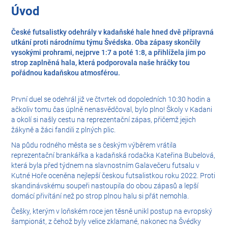
Úvod
České futsalistky odehrály v kadaňské hale hned dvě přípravná
utkání proti národnímu týmu Švédska. Oba zápasy skončily
vysokými prohrami, nejprve 1:7 a poté 1:8, a přihlížela jim po
strop zaplněná hala, která podporovala naše hráčky tou
pořádnou kadaňskou atmosférou.
První duel se odehrál již ve čtvrtek od dopoledních 10:30 hodin a
ačkoliv tomu čas úplně nenasvědčoval, bylo plno! Školy v Kadani
a okolí si našly cestu na reprezentační zápas, přičemž jejich
žákyně a žáci fandili z plných plic.
Na půdu rodného města se s českým výběrem vrátila
reprezentační brankářka a kadaňská rodačka Kateřina Bubelová,
která byla před týdnem na slavnostním Galavečeru futsalu v
Kutné Hoře oceněna nejlepší českou futsalistkou roku 2022. Proti
skandinávskému soupeři nastoupila do obou zápasů a lepší
domácí přivítání než po strop plnou halu si přát nemohla.
Češky, kterým v loňském roce jen těsně unikl postup na evropský
šampionát, z čehož byly velice zklamané, nakonec na Švédky