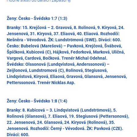
Hodně štěstí do dalších zápasů! ✌️
Ženy: Česko - Švédsko 1:7 (1:3)
Branky
: 15. Krejčová – 2. Gravová, 8. Rolinová, 9. Kiryová, 24.
Jensenová, 31. Kiryová, 37. Eliaová, 40. Eliaová.
Rozhodčí
:
Nešněra - Vévodová.
ŽK
: Lundströmová (SWE).
Diváci
: 600.
Česko
: Bubelová (Marešová) – Pavková, Krejčová, Švábová,
Špičková, Kubicová (C), Hájková, Fedorková, Marková, Uličná,
Vargová, Cardová, Bočková. Trenér Michal Odehnal.
Švédsko
: Olssonová (Lundqvistová, Anderssonová) –
Zeijlonová, Lundstromová (C), Rolinová, Stegiusová,
Lindqvistová, Kiryová, Eliaová, Gravová, Glansová, Jensenová,
Petterssonová. Trenér Nicklas Asp.
Ženy: Česko - Švédsko 1:8 (1:4)
Branky: 8. Kubicová – 3. Lindqvistová (Lundströmová), 5.
Rolinová (Glansová), 7. Eliaová, 19. Stegiusová (Pettersonová),
22. Jensenová, 24. Glansová, 24. Kiryová (Rolinová), 35.
Jensenová. Rozhodčí: Černý - Vévodová. ŽK: Pavková (CZE).
Diváci: 600.