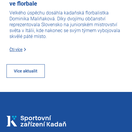
ve florbale
Velkého úspěchu dosáhla kadaňská florbalistka
Dominika Maliňaková. Díky dvojímu občanství
reprezentovala Slovensko na juniorském mistrovství
světa v Itálii, kde nakonec se svým týmem vybojovala
skvělé páté místo.
Čti více
Více aktualit