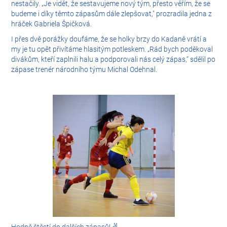
nestačily. „Je vidět, že sestavujeme nový tým, přesto věřím, že se
budeme i díky těmto zápasům dále zlepšovat," prozradila jedna z
hráček Gabriela Špičková.
I přes dvě porážky doufáme, že se holky brzy do Kadaně vrátí a
my je tu opět přivítáme hlasitým potleskem. „Rád bych poděkoval
divákům, kteří zaplnili halu a podporovali nás celý zápas,“ sdělil po
zápase trenér národního týmu Michal Odehnal.