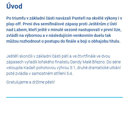
Úvod
Po triumfu v základní části navázali Panteři na skvělé výkony i v
play-off. První dva semifinálové zápasy proti Ještěrům z Ústí
nad Labem, kteří ještě v minulé sezoně nastupovali v první lize,
zvládli na výbornou a v následujícím venkovním duelu tak
můžou rozhodnout o postupu do finále a boji o obhajobu titulu.
Ještěři skončili v základní části pátí a ve čtvrtfinále ve dvou
zápasech vyřadili loňského finalistu Dandy Malé Březno. Do série
vstoupila Kadaň pohotovou výhrou 5:1, druhé dramatické utkání
poté zvládla v samostném střílení 5:4.
Gratulujeme a držíme pěsti!