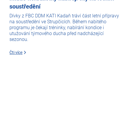
soustředění
Dívky z FBC DDM KATI Kadaň tráví část letní přípravy
na soustředění ve Strupčicích. Během nabitého
programu je čekají tréninky, nabírání kondice i
utužování týmového ducha před nadcházející
sezonou.
Čti více