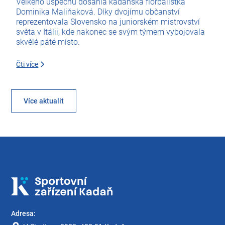
Velkého úspěchu dosáhla kadaňská florbalistka
Dominika Maliňaková. Díky dvojímu občanství
reprezentovala Slovensko na juniorském mistrovství
světa v Itálii, kde nakonec se svým týmem vybojovala
skvělé páté místo.
Čti více
Více aktualit
Adresa: