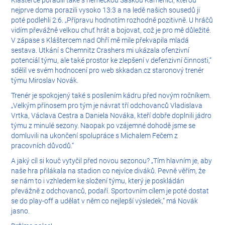
Klášterce poradili také s německou Saskou Kamenicí, kterou
nejprve doma porazili vysoko 13:3 a na ledě našich sousedů ji
poté podlehli 2:6. „Přípravu hodnotím rozhodně pozitivně. U hráčů
vidím převážně velkou chuť hrát a bojovat, což je pro mě důležité.
V zápase s Kláštercem nad Ohří mě mile překvapila mladá
sestava. Utkání s Chemnitz Crashers mi ukázala ofenzivní
potenciál týmu, ale také prostor ke zlepšení v defenzivní činnosti,“
sdělil ve svém hodnocení pro web skkadan.cz staronový trenér
týmu Miroslav Novák.
Trenér je spokojený také s posílením kádru před novým ročníkem.
„Velkým přínosem pro tým je návrat tří odchovanců Vladislava
Vrtka, Václava Cestra a Daniela Nováka, kteří dobře doplnili jádro
týmu z minulé sezony. Naopak po vzájemné dohodě jsme se
domluvili na ukončení spolupráce s Michalem Fečem z
pracovních důvodů.“
A jaký cíl si kouč vytyčil před novou sezonou? „Tím hlavním je, aby
naše hra přilákala na stadion co nejvíce diváků. Pevně věřím, že
se nám to i vzhledem ke složení týmu, který je poskládán
převážně z odchovanců, podaří. Sportovním cílem je poté dostat
se do play-off a udělat v něm co nejlepší výsledek,“ má Novák
jasno.