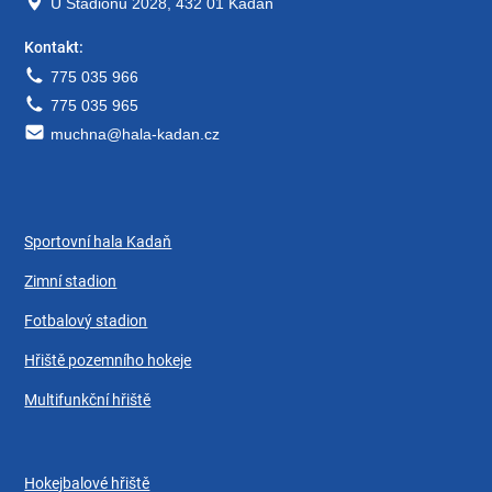
U Stadionu 2028, 432 01 Kadaň
Kontakt:
775 035 966
775 035 965
muchna@hala-kadan.cz
Sportovní hala Kadaň
Zimní stadion
Fotbalový stadion
Hřiště pozemního hokeje
Multifunkční hřiště
Hokejbalové hřiště