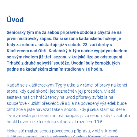
Úvod
Seniorský tým má za sebou přípravné období a chystá se na
první mistrovský zápas. Další sezóna kadaňského hokeje je
tedy za rohem a odstartuje již v sobotu 23. září derby s
Kláštercem nad Ohří. Kadaňský A-tým načne vypjatým duelem
se svým rivalem již třetí sezonu v krajské lize po odstoupení
Trhačů z druhé nejvyšší soutěže. Úvodní buly černožlutých
padne na kadaňském zimním stadionu v 16 hodin.
Kadaň se s kláštereckými Tygry utkala v rámci přípravy na konci
srpna, kdy duel skončil jednoznačně v její prospěch. Mladá
sestava našich hráčů tehdy na úvod přípravy zvítězila na
soupeřově kluzišti přesvědčivě 8:3 a na povedený výsledek bude
chtít zcela jistě navázat také v sobotu, kdy ji čeká start soutěže.
Tým z města porcelánu ho má naopak již za sebou, když v sobotu
hostil Lovosice, které dokázal porazit rozdílem 10:5.
Hokejisté mají za sebou povedenou přípravu, v níž si kromě