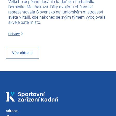
Velkého úspěchu dosáhla kadaňská florbalistka
Dominika Maliňaková. Díky dvojímu občanství
reprezentovala Slovensko na juniorském mistrovství
světa v Itálii, kde nakonec se svým týmem vybojovala
skvělé páté místo.
Čti více
Více aktualit
Adresa: