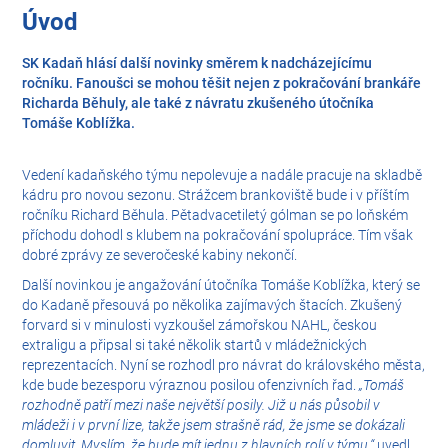
Úvod
SK Kadaň hlásí další novinky směrem k nadcházejícímu
ročníku. Fanoušci se mohou těšit nejen z pokračování brankáře
Richarda Běhuly, ale také z návratu zkušeného útočníka
Tomáše Koblížka.
Vedení kadaňského týmu nepolevuje a nadále pracuje na skladbě
kádru pro novou sezonu. Strážcem brankoviště bude i v příštím
ročníku Richard Běhula. Pětadvacetiletý gólman se po loňském
příchodu dohodl s klubem na pokračování spolupráce. Tím však
dobré zprávy ze severočeské kabiny nekončí.
Další novinkou je angažování útočníka Tomáše Koblížka, který se
do Kadaně přesouvá po několika zajímavých štacích. Zkušený
forvard si v minulosti vyzkoušel zámořskou NAHL, českou
extraligu a připsal si také několik startů v mládežnických
reprezentacích. Nyní se rozhodl pro návrat do královského města,
kde bude bezesporu výraznou posilou ofenzivních řad.
„Tomáš
rozhodně patří mezi naše největší posily. Již u nás působil v
mládeži i v první lize, takže jsem strašně rád, že jsme se dokázali
domluvit. Myslím, že bude mít jednu z hlavních rolí v týmu,“
uvedl