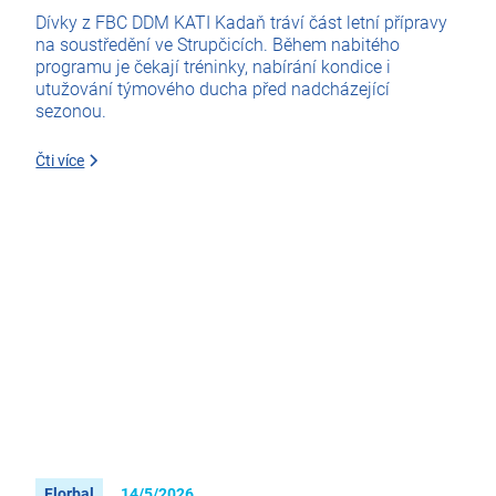
Dívky z FBC DDM KATI Kadaň tráví část letní přípravy
na soustředění ve Strupčicích. Během nabitého
programu je čekají tréninky, nabírání kondice i
utužování týmového ducha před nadcházející
sezonou.
Čti více
Florbal
14/5/2026