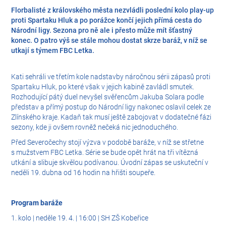
Florbalisté z královského města nezvládli poslední kolo play-up
proti Spartaku Hluk a po porážce končí jejich přímá cesta do
Národní ligy. Sezona pro ně ale i přesto může mít šťastný
konec. O patro výš se stále mohou dostat skrze baráž, v níž se
utkají s týmem FBC Letka.
Kati sehráli ve třetím kole nadstavby náročnou sérii zápasů proti
Spartaku Hluk, po které však v jejich kabině zavládl smutek.
Rozhodující pátý duel nevyšel svěřencům Jakuba Solara podle
představ a přímý postup do Národní ligy nakonec oslavil celek ze
Zlínského kraje. Kadaň tak musí ještě zabojovat v dodatečné fázi
sezony, kde ji ovšem rovněž nečeká nic jednoduchého.
Před Severočechy stojí výzva v podobě baráže, v níž se střetne
s mužstvem FBC Letka. Série se bude opět hrát na tři vítězná
utkání a slibuje skvělou podívanou. Úvodní zápas se uskuteční v
neděli 19. dubna od 16 hodin na hřišti soupeře.
Program baráže
1. kolo | neděle 19. 4. | 16:00 | SH ZŠ Kobeřice