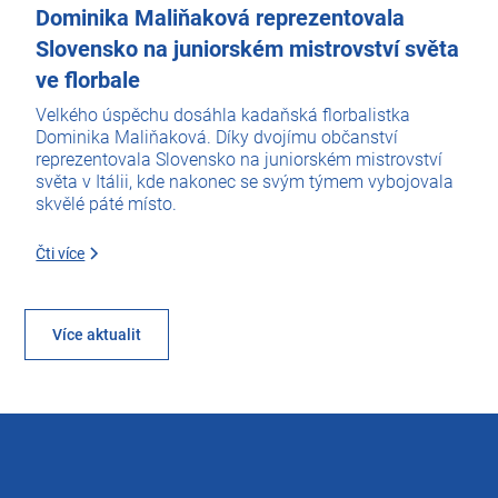
Dominika Maliňaková reprezentovala
Slovensko na juniorském mistrovství světa
ve florbale
Velkého úspěchu dosáhla kadaňská florbalistka
Dominika Maliňaková. Díky dvojímu občanství
reprezentovala Slovensko na juniorském mistrovství
světa v Itálii, kde nakonec se svým týmem vybojovala
skvělé páté místo.
Čti více
Více aktualit