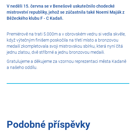
V neděli 15. června se v Benešově uskutečnilo chodecké
mistrovství republiky, jehož se zúčastnila také Noemi Maják z
Běžeckého klubu F - C Kadaň.
Premiérově na trati 5.000m a v obrovském vedru si vedla skvěle,
když výtečným finišem poskočila na třetí místo a bronzovou
medailí zkompletovala svoji mistrovskou sbírku, která nyní čítá
jednu zlatou, dvě stříbrné a jednu bronzovou medaili.
Gratulujeme a děkujeme za vzornou reprezentaci města Kadaně
a našeho oddílu.
Podobné příspěvky