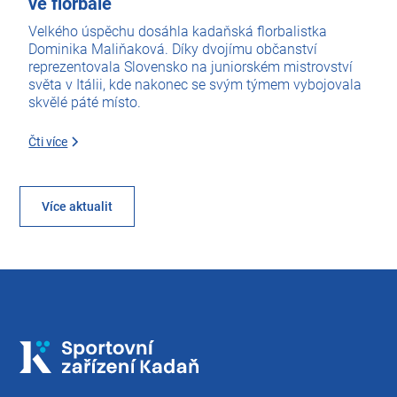
ve florbale
Velkého úspěchu dosáhla kadaňská florbalistka
Dominika Maliňaková. Díky dvojímu občanství
reprezentovala Slovensko na juniorském mistrovství
světa v Itálii, kde nakonec se svým týmem vybojovala
skvělé páté místo.
Čti více
Více aktualit