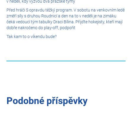
v neděli, kdy vyzvou dva pražské týmy
Před hráči
S opravdu těžký program. V sobotu na venkovním ledě
změří síly s druhou Roudnicí a den na to v neděli je na zimáku
čeká vedoucí tým tabulky Draci Bílina. Přijďte hokejisty, kteří mají
dobře nakročeno do play-off, podpořit
Tak kam to o víkendu bude?
Podobné příspěvky