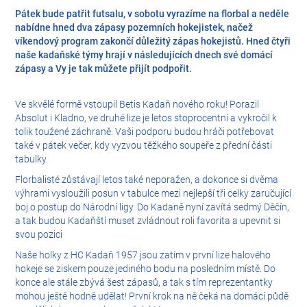
Pátek bude patřit futsalu, v sobotu vyrazíme na florbal a neděle
nabídne hned dva zápasy pozemních hokejistek, načež
víkendový program zakončí důležitý zápas hokejistů. Hned čtyři
naše kadaňské týmy hrají v následujících dnech své domácí
zápasy a Vy je tak můžete přijít podpořit.
Ve skvělé formě vstoupil
Betis Kadaň
nového roku! Porazil
Absolut i Kladno, ve druhé lize je letos stoprocentní a vykročil k
tolik toužené záchraně. Vaši podporu budou hráči potřebovat
také v pátek večer, kdy vyzvou těžkého soupeře z přední části
tabulky.
Florbalisté
zůstávají letos také neporažen, a dokonce si dvěma
výhrami vysloužili posun v tabulce mezi nejlepší tři celky zaručující
boj o postup do Národní ligy. Do Kadaně nyní zavítá sedmý Děčín,
a tak budou Kadaňští muset zvládnout roli favorita a upevnit si
svou pozici
Naše holky z HC Kadaň 1957 jsou zatím v první lize halového
hokeje se ziskem pouze jediného bodu na posledním místě. Do
konce ale stále zbývá šest zápasů, a tak s tím reprezentantky
mohou ještě hodně udělat! První krok na ně čeká na domácí půdě