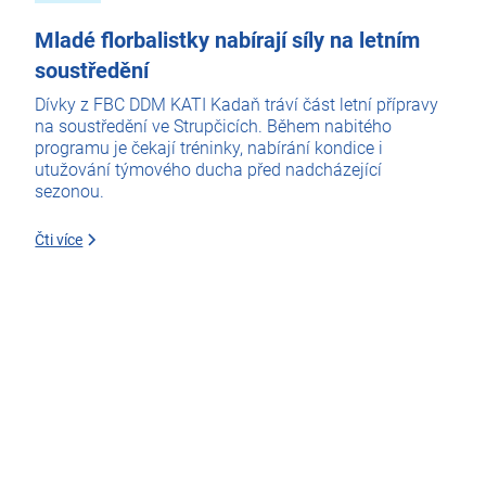
Mladé florbalistky nabírají síly na letním
soustředění
Dívky z FBC DDM KATI Kadaň tráví část letní přípravy
na soustředění ve Strupčicích. Během nabitého
programu je čekají tréninky, nabírání kondice i
utužování týmového ducha před nadcházející
sezonou.
Čti více