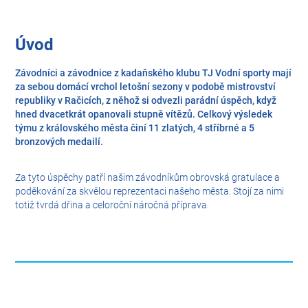
Úvod
Závodníci a závodnice z kadaňského klubu TJ Vodní sporty mají
za sebou domácí vrchol letošní sezony v podobě mistrovství
republiky v Račicích, z něhož si odvezli parádní úspěch, když
hned dvacetkrát opanovali stupně vítězů. Celkový výsledek
týmu z královského města činí 11 zlatých, 4 stříbrné a 5
bronzových medailí.
Za tyto úspěchy patří našim závodníkům obrovská gratulace a
poděkování za skvělou reprezentaci našeho města. Stojí za nimi
totiž tvrdá dřina a celoroční náročná příprava.