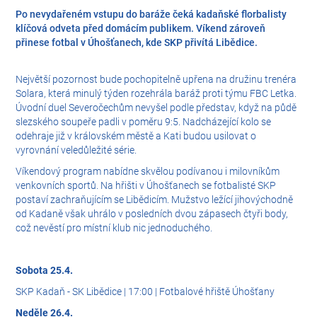
Po nevydařeném vstupu do baráže čeká kadaňské florbalisty
klíčová odveta před domácím publikem. Víkend zároveň
přinese fotbal v Úhošťanech, kde SKP přivítá Libědice.
Největší pozornost bude pochopitelně upřena na družinu trenéra
Solara, která minulý týden rozehrála baráž proti týmu FBC Letka.
Úvodní duel Severočechům nevyšel podle představ, když na půdě
slezského soupeře padli v poměru 9:5. Nadcházející kolo se
odehraje již v královském městě a Kati budou usilovat o
vyrovnání veledůležité série.
Víkendový program nabídne skvělou podívanou i milovníkům
venkovních sportů. Na hřišti v Úhošťanech se fotbalisté SKP
postaví zachraňujícím se Libědicím. Mužstvo ležící jihovýchodně
od Kadaně však uhrálo v posledních dvou zápasech čtyři body,
což nevěstí pro místní klub nic jednoduchého.
Sobota 25.4.
SKP Kadaň - SK Libědice | 17:00 | Fotbalové hřiště Úhošťany
Neděle 26.4.