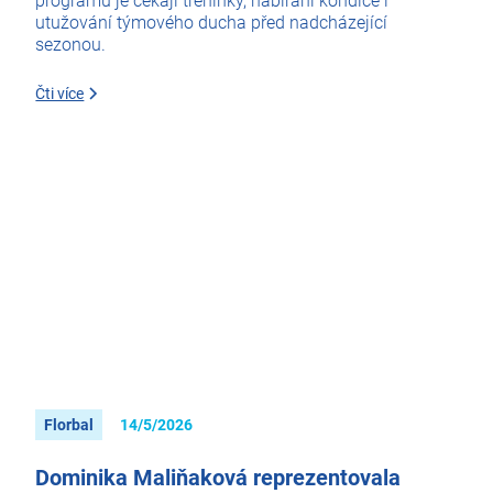
programu je čekají tréninky, nabírání kondice i
utužování týmového ducha před nadcházející
sezonou.
Čti více
Florbal
14/5/2026
Dominika Maliňaková reprezentovala