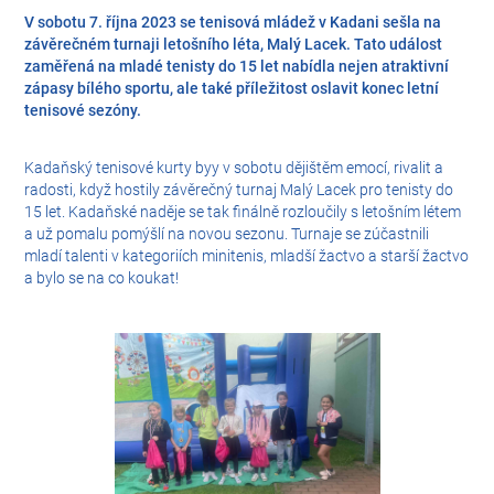
V sobotu 7. října 2023 se tenisová mládež v Kadani sešla na
závěrečném turnaji letošního léta, Malý Lacek. Tato událost
zaměřená na mladé tenisty do 15 let nabídla nejen atraktivní
zápasy bílého sportu, ale také příležitost oslavit konec letní
tenisové sezóny.
Kadaňský tenisové kurty byy v sobotu dějištěm emocí, rivalit a
radosti, když hostily závěrečný turnaj Malý Lacek pro tenisty do
15 let. Kadaňské naděje se tak finálně rozloučily s letošním létem
a už pomalu pomýšlí na novou sezonu. Turnaje se zúčastnili
mladí talenti v kategoriích minitenis, mladší žactvo a starší žactvo
a bylo se na co koukat!