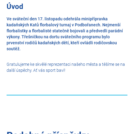
Úvod
Ve sváteční den 17. listopadu odehrála minipřípravka
kadaňských Katů florbalový turnaj v Podbořanech. Nejmenší
florbalistky a florbalisté statečně bojovali a předvedli parádní
výkony. Třešničkou na dortu svátečního programu bylo
prvenství rodičů kadaňských dětí, kteří ovládli rodičovskou
soutěž.
Gratulujeme ke skvělé reprezentaci našeho města a těšíme se na
další úspěchy. Ať vás sport baví!