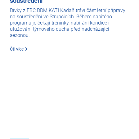
soustředění
Dívky z FBC DDM KATI Kadaň tráví část letní přípravy
na soustředění ve Strupčicích. Během nabitého
programu je čekají tréninky, nabírání kondice i
utužování týmového ducha před nadcházející
sezonou.
Čti více