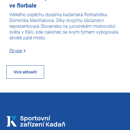
ve florbale
Velkého úspěchu dosáhla kadaňská florbalistka
Dominika Maliňaková. Díky dvojímu občanství
reprezentovala Slovensko na juniorském mistrovství
světa v Itálii, kde nakonec se svým týmem vybojovala
skvělé páté místo.
Čti více
Více aktualit