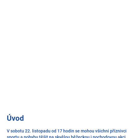
Úvod
V sobotu 22. listopadu od 17 hodin se mohou všichni příznivci
sportu a pohybu těšit na skvělou běžeckou i pochodovou akci.