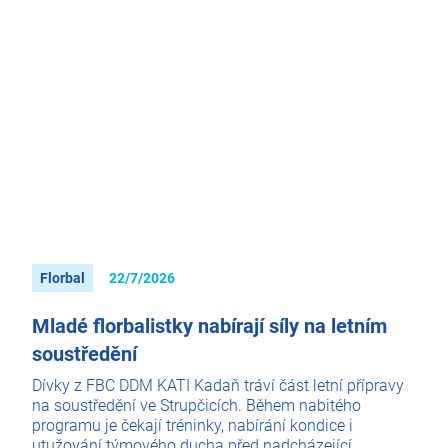
Florbal
22/7/2026
Mladé florbalistky nabírají síly na letním
soustředění
Dívky z FBC DDM KATI Kadaň tráví část letní přípravy
na soustředění ve Strupčicích. Během nabitého
programu je čekají tréninky, nabírání kondice i
utužování týmového ducha před nadcházející