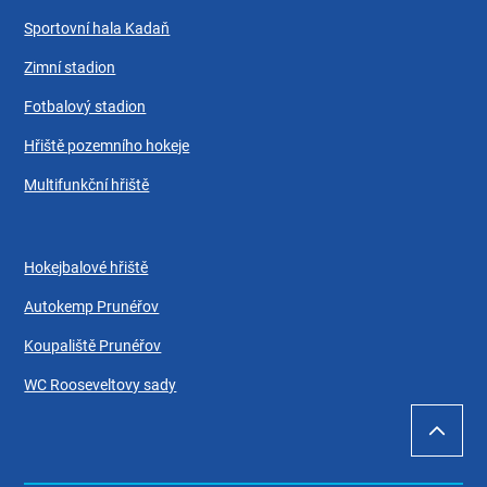
Sportovní hala Kadaň
Zimní stadion
Fotbalový stadion
Hřiště pozemního hokeje
Multifunkční hřiště
Hokejbalové hřiště
Autokemp Prunéřov
Koupaliště Prunéřov
WC Rooseveltovy sady