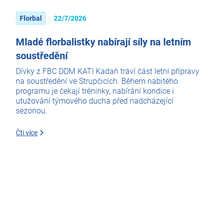
Florbal
22/7/2026
Mladé florbalistky nabírají síly na letním
soustředění
Dívky z FBC DDM KATI Kadaň tráví část letní přípravy
na soustředění ve Strupčicích. Během nabitého
programu je čekají tréninky, nabírání kondice i
utužování týmového ducha před nadcházející
sezonou.
Čti více