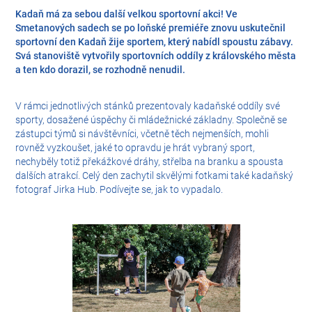
Kadaň má za sebou další velkou sportovní akci! Ve
Smetanových sadech se po loňské premiéře znovu uskutečnil
sportovní den Kadaň žije sportem, který nabídl spoustu zábavy.
Svá stanoviště vytvořily sportovních oddíly z královského města
a ten kdo dorazil, se rozhodně nenudil.
V rámci jednotlivých stánků prezentovaly kadaňské oddíly své
sporty, dosažené úspěchy či mládežnické základny. Společně se
zástupci týmů si návštěvníci, včetně těch nejmenších, mohli
rovněž vyzkoušet, jaké to opravdu je hrát vybraný sport,
nechyběly totiž překážkové dráhy, střelba na branku a spousta
dalších atrakcí. Celý den zachytil skvělými fotkami také kadaňský
fotograf Jirka Hub. Podívejte se, jak to vypadalo.