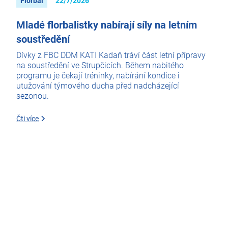
Florbal
22/7/2026
Mladé florbalistky nabírají síly na letním
soustředění
Dívky z FBC DDM KATI Kadaň tráví část letní přípravy
na soustředění ve Strupčicích. Během nabitého
programu je čekají tréninky, nabírání kondice i
utužování týmového ducha před nadcházející
sezonou.
Čti více