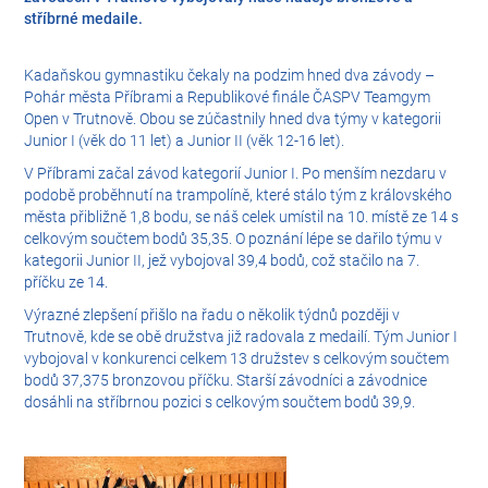
stříbrné medaile.
Kadaňskou gymnastiku čekaly na podzim hned dva závody –
Pohár města Příbrami a Republikové finále ČASPV Teamgym
Open v Trutnově. Obou se zúčastnily hned dva týmy v kategorii
Junior I (věk do 11 let) a Junior II (věk 12-16 let).
V Příbrami začal závod kategorií Junior I. Po menším nezdaru v
podobě proběhnutí na trampolíně, které stálo tým z královského
města přibližně 1,8 bodu, se náš celek umístil na 10. místě ze 14 s
celkovým součtem bodů 35,35. O poznání lépe se dařilo týmu v
kategorii Junior II, jež vybojoval 39,4 bodů, což stačilo na 7.
příčku ze 14.
Výrazné zlepšení přišlo na řadu o několik týdnů později v
Trutnově, kde se obě družstva již radovala z medailí. Tým Junior I
vybojoval v konkurenci celkem 13 družstev s celkovým součtem
bodů 37,375 bronzovou příčku. Starší závodníci a závodnice
dosáhli na stříbrnou pozici s celkovým součtem bodů 39,9.