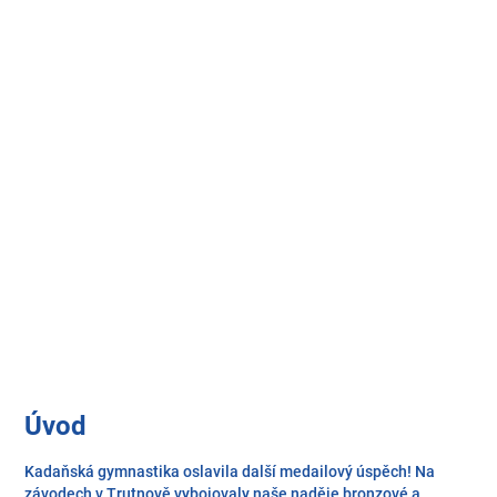
Úvod
Kadaňská gymnastika oslavila další medailový úspěch! Na
závodech v Trutnově vybojovaly naše naděje bronzové a