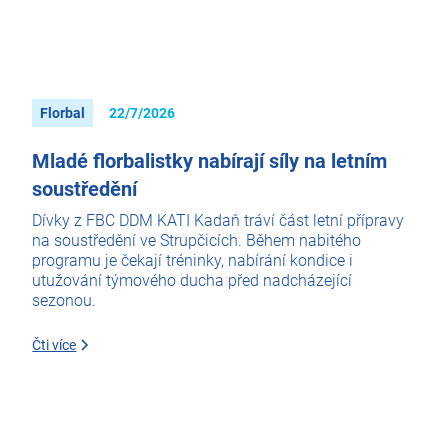
Florbal
22/7/2026
Mladé florbalistky nabírají síly na letním
soustředění
Dívky z FBC DDM KATI Kadaň tráví část letní přípravy
na soustředění ve Strupčicích. Během nabitého
programu je čekají tréninky, nabírání kondice i
utužování týmového ducha před nadcházející
sezonou.
Čti více