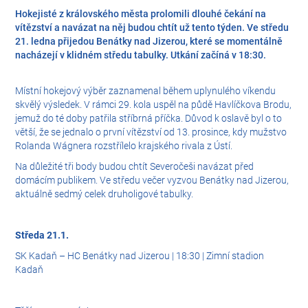
Hokejisté z královského města prolomili dlouhé čekání na
vítězství a navázat na něj budou chtít už tento týden. Ve středu
21. ledna přijedou Benátky nad Jizerou, které se momentálně
nacházejí v klidném středu tabulky. Utkání začíná v 18:30.
Místní hokejový výběr zaznamenal během uplynulého víkendu
skvělý výsledek. V rámci 29. kola uspěl na půdě Havlíčkova Brodu,
jemuž do té doby patřila stříbrná příčka. Důvod k oslavě byl o to
větší, že se jednalo o první vítězství od 13. prosince, kdy mužstvo
Rolanda Wágnera rozstřílelo krajského rivala z Ústí.
Na důležité tři body budou chtít Severočeši navázat před
domácím publikem. Ve středu večer vyzvou Benátky nad Jizerou,
aktuálně sedmý celek druholigové tabulky.
Středa 21.1.
SK Kadaň – HC Benátky nad Jizerou | 18:30 | Zimní stadion
Kadaň