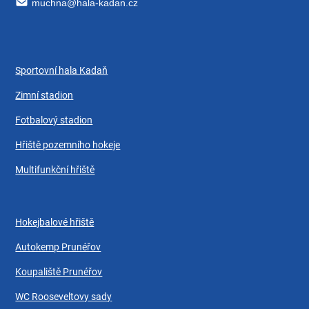
muchna@hala-kadan.cz
Sportovní hala Kadaň
Zimní stadion
Fotbalový stadion
Hřiště pozemního hokeje
Multifunkční hřiště
Hokejbalové hřiště
Autokemp Prunéřov
Koupaliště Prunéřov
WC Rooseveltovy sady