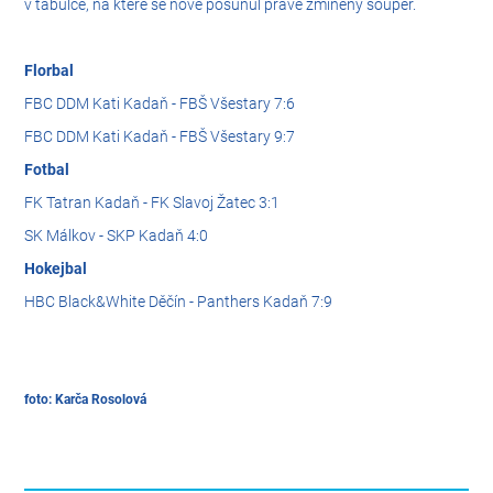
v tabulce, na které se nově posunul právě zmíněný soupeř.
Florbal
FBC DDM Kati Kadaň - FBŠ Všestary 7:6
FBC DDM Kati Kadaň - FBŠ Všestary 9:7
Fotbal
FK Tatran Kadaň - FK Slavoj Žatec 3:1
SK Málkov - SKP Kadaň 4:0
Hokejbal
HBC Black&White Děčín - Panthers Kadaň 7:9
foto: Karča Rosolová