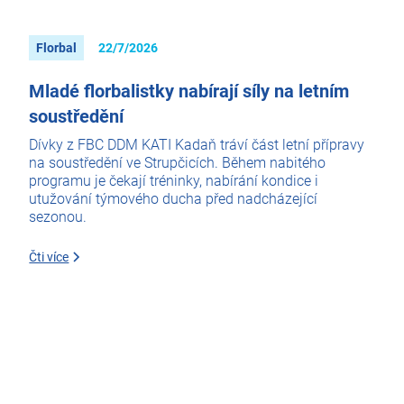
Florbal
22/7/2026
Mladé florbalistky nabírají síly na letním
soustředění
Dívky z FBC DDM KATI Kadaň tráví část letní přípravy
na soustředění ve Strupčicích. Během nabitého
programu je čekají tréninky, nabírání kondice i
utužování týmového ducha před nadcházející
sezonou.
Čti více