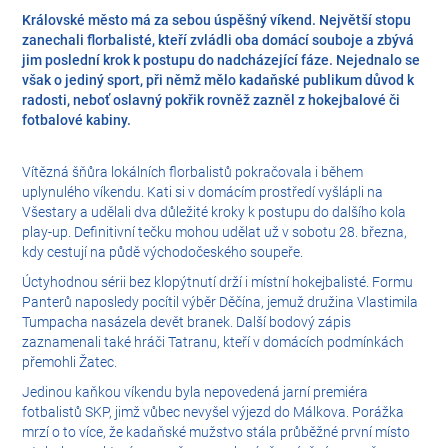
Královské město má za sebou úspěšný víkend. Největší stopu
zanechali florbalisté, kteří zvládli oba domácí souboje a zbývá
jim poslední krok k postupu do nadcházející fáze. Nejednalo se
však o jediný sport, při němž mělo kadaňské publikum důvod k
radosti, neboť oslavný pokřik rovněž zazněl z hokejbalové či
fotbalové kabiny.
Vítězná šňůra lokálních florbalistů pokračovala i během
uplynulého víkendu. Kati si v domácím prostředí vyšlápli na
Všestary a udělali dva důležité kroky k postupu do dalšího kola
play-up. Definitivní tečku mohou udělat už v sobotu 28. března,
kdy cestují na půdě východočeského soupeře.
Úctyhodnou sérii bez klopýtnutí drží i místní hokejbalisté. Formu
Panterů naposledy pocítil výběr Děčína, jemuž družina Vlastimila
Tumpacha nasázela devět branek. Další bodový zápis
zaznamenali také hráči Tatranu, kteří v domácích podmínkách
přemohli Žatec.
Jedinou kaňkou víkendu byla nepovedená jarní premiéra
fotbalistů SKP, jimž vůbec nevyšel výjezd do Málkova. Porážka
mrzí o to více, že kadaňské mužstvo stála průběžné první místo