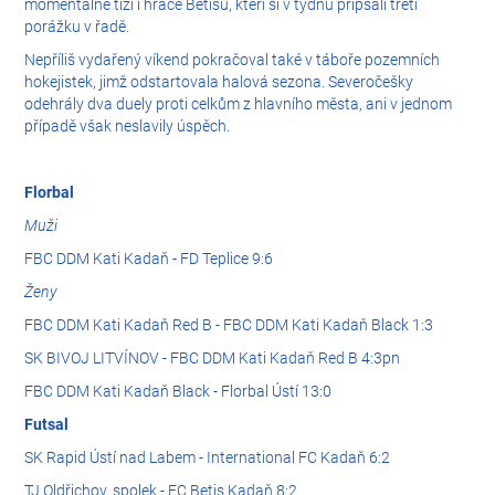
momentálně tíží i hráče Betisu, kteří si v týdnu připsali třetí
porážku v řadě.
Nepříliš vydařený víkend pokračoval také v táboře pozemních
hokejistek, jimž odstartovala halová sezona. Severočešky
odehrály dva duely proti celkům z hlavního města, ani v jednom
případě však neslavily úspěch.
Florbal
Muži
FBC DDM Kati Kadaň - FD Teplice 9:6
Ženy
FBC DDM Kati Kadaň Red B - FBC DDM Kati Kadaň Black 1:3
SK BIVOJ LITVÍNOV - FBC DDM Kati Kadaň Red B 4:3pn
FBC DDM Kati Kadaň Black - Florbal Ústí 13:0
Futsal
SK Rapid Ústí nad Labem - International FC Kadaň 6:2
TJ Oldřichov, spolek - FC Betis Kadaň 8:2