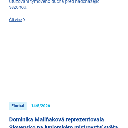
utužování týmového ducha před nadcházející
sezonou.
Čti více
Florbal
14/5/2026
Dominika Maliňaková reprezentovala
Slovensko na juniorském mistrovství světa