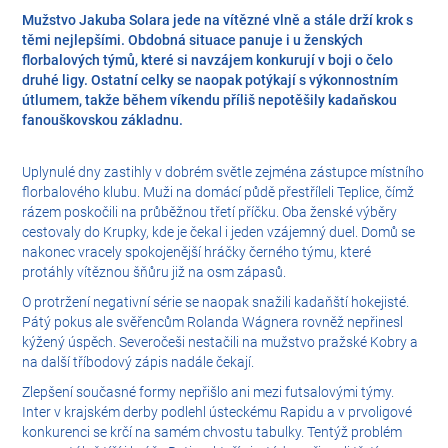
Mužstvo Jakuba Solara jede na vítězné vlně a stále drží krok s
těmi nejlepšími. Obdobná situace panuje i u ženských
florbalových týmů, které si navzájem konkurují v boji o čelo
druhé ligy. Ostatní celky se naopak potýkají s výkonnostním
útlumem, takže během víkendu příliš nepotěšily kadaňskou
fanouškovskou základnu.
Uplynulé dny zastihly v dobrém světle zejména zástupce místního
florbalového klubu. Muži na domácí půdě přestříleli Teplice, čímž
rázem poskočili na průběžnou třetí příčku. Oba ženské výběry
cestovaly do Krupky, kde je čekal i jeden vzájemný duel. Domů se
nakonec vracely spokojenější hráčky černého týmu, které
protáhly vítěznou šňůru již na osm zápasů.
O protržení negativní série se naopak snažili kadaňští hokejisté.
Pátý pokus ale svěřencům Rolanda Wágnera rovněž nepřinesl
kýžený úspěch. Severočeši nestačili na mužstvo pražské Kobry a
na další tříbodový zápis nadále čekají.
Zlepšení současné formy nepřišlo ani mezi futsalovými týmy.
Inter v krajském derby podlehl ústeckému Rapidu a v prvoligové
konkurenci se krčí na samém chvostu tabulky. Tentýž problém