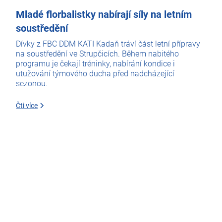
Mladé florbalistky nabírají síly na letním
soustředění
Dívky z FBC DDM KATI Kadaň tráví část letní přípravy
na soustředění ve Strupčicích. Během nabitého
programu je čekají tréninky, nabírání kondice i
utužování týmového ducha před nadcházející
sezonou.
Čti více