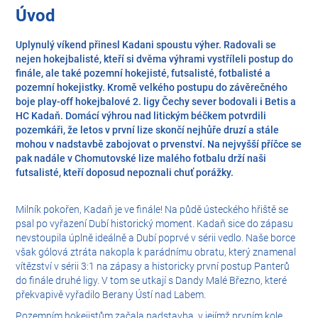
Úvod
Uplynulý víkend přinesl Kadani spoustu výher. Radovali se
nejen hokejbalisté, kteří si dvěma výhrami vystříleli postup do
finále, ale také pozemní hokejisté, futsalisté, fotbalisté a
pozemní hokejistky. Kromě velkého postupu do závěrečného
boje play-off hokejbalové 2. ligy Čechy sever bodovali i Betis a
HC Kadaň. Domácí výhrou nad litickým béčkem potvrdili
pozemkáři, že letos v první lize skončí nejhůře druzí a stále
mohou v nadstavbě zabojovat o prvenství. Na nejvyšší příčce se
pak nadále v Chomutovské lize malého fotbalu drží naši
futsalisté, kteří doposud nepoznali chuť porážky.
Milník pokořen, Kadaň je ve finále! Na půdě ústeckého hřiště se
psal po vyřazení Dubí historický moment. Kadaň sice do zápasu
nevstoupila úplně ideálně a Dubí poprvé v sérii vedlo. Naše borce
však gólová ztráta nakopla k parádnímu obratu, který znamenal
vítězství v sérii 3:1 na zápasy a historicky první postup Panterů
do finále druhé ligy. V tom se utkají s Dandy Malé Březno, které
překvapivě vyřadilo Berany Ústí nad Labem.
Pozemním hokejistům začala nadstavba, v jejímž prvním kole