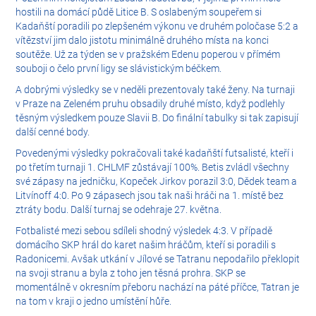
hostili na domácí půdě Litice B. S oslabeným soupeřem si
Kadaňští poradili po zlepšeném výkonu ve druhém poločase 5:2 a
vítězství jim dalo jistotu minimálně druhého místa na konci
soutěže. Už za týden se v pražském Edenu poperou v přímém
souboji o čelo první ligy se slávistickým béčkem.
A dobrými výsledky se v neděli prezentovaly také ženy. Na turnaji
v Praze na Zeleném pruhu obsadily druhé místo, když podlehly
těsným výsledkem pouze Slavii B. Do finální tabulky si tak zapisují
další cenné body.
Povedenými výsledky pokračovali také kadaňští futsalisté, kteří i
po třetím turnaji 1. CHLMF zůstávají 100%. Betis zvládl všechny
své zápasy na jedničku, Kopeček Jirkov porazil 3:0, Dědek team a
Litvínoff 4:0. Po 9 zápasech jsou tak naši hráči na 1. místě bez
ztráty bodu. Další turnaj se odehraje 27. května.
Fotbalisté mezi sebou sdíleli shodný výsledek 4:3. V případě
domácího SKP hrál do karet našim hráčům, kteří si poradili s
Radonicemi. Avšak utkání v Jílové se Tatranu nepodařilo překlopit
na svoji stranu a byla z toho jen těsná prohra. SKP se
momentálně v okresním přeboru nachází na páté příčce, Tatran je
na tom v kraji o jedno umístění hůře.