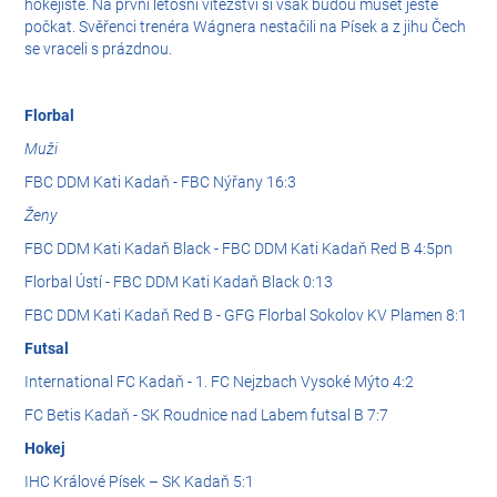
hokejisté. Na první letošní vítězství si však budou muset ještě
počkat. Svěřenci trenéra Wágnera nestačili na Písek a z jihu Čech
se vraceli s prázdnou.
Florbal
Muži
FBC DDM Kati Kadaň - FBC Nýřany 16:3
Ženy
FBC DDM Kati Kadaň Black - FBC DDM Kati Kadaň Red B 4:5pn
Florbal Ústí - FBC DDM Kati Kadaň Black 0:13
FBC DDM Kati Kadaň Red B - GFG Florbal Sokolov KV Plamen 8:1
Futsal
International FC Kadaň - 1. FC Nejzbach Vysoké Mýto 4:2
FC Betis Kadaň - SK Roudnice nad Labem futsal B 7:7
Hokej
IHC Králové Písek – SK Kadaň 5:1