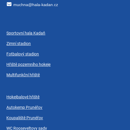
muchna@hala-kadan.cz
Sportovní hala Kadaň
Zimní stadion
Fotbalový stadion
Hřiště pozemního hokeje
Multifunkční hřiště
Hokejbalové hřiště
Autokemp Prunéřov
Koupaliště Prunéřov
WC Rooseveltovy sady