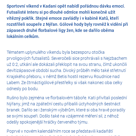
Sportovní víkend v Kadani opět nabídl pořádnou dávku emocí.
Futsalisté Interu si po dlouhé odmlce mohli konečně užít
vítězný pokřik. Stejné emoce zavládly i v kabině Katů, kteří
rozstříleli soupeře z Nýřan. Gólové hody byly rovněž k vidění při
zápasech druhé florbalové ligy žen, kde se dařilo oběma
lokálním celkům.
Tématem uplynulého víkendu byla bezesporu otočka
prvoligových futsalistů. Severočeši sice prohrávali s Nejzbachem
už 0:2, utkání ale dokázali překlopit na svou stranu, čímž ukončili
devítizápasové období sucha. Divoký průběh mělo také střetnutí
Krajského přeboru, v němž Betis hostil rezervu Roudnice nad
Labem. Ze čtrnáctigólové přestřelky si však nakonec oba celky
odnesly po bodu.
Rušno bylo zejména ve florbalovém táboře. Kati přivítali poslední
Nýřany, jimž na zpáteční cestu přibalili úctyhodných šestnáct
branek. Dařilo se i ženským výběrům, které si oba hravě poradily
se svými soupeři. Došlo také na vzájemné měření sil, z něhož
odešly spokojenější hráčky červeného týmu.
Poprvé v novém kalendářním roce se představili kadaňští