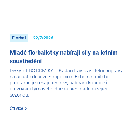
Florbal
22/7/2026
Mladé florbalistky nabírají síly na letním
soustředění
Dívky z FBC DDM KATI Kadaň tráví část letní přípravy
na soustředění ve Strupčicích. Během nabitého
programu je čekají tréninky, nabírání kondice i
utužování týmového ducha před nadcházející
sezonou.
Čti více