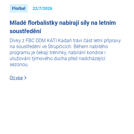
Florbal
22/7/2026
Mladé florbalistky nabírají síly na letním
soustředění
Dívky z FBC DDM KATI Kadaň tráví část letní přípravy
na soustředění ve Strupčicích. Během nabitého
programu je čekají tréninky, nabírání kondice i
utužování týmového ducha před nadcházející
sezonou.
Čti více