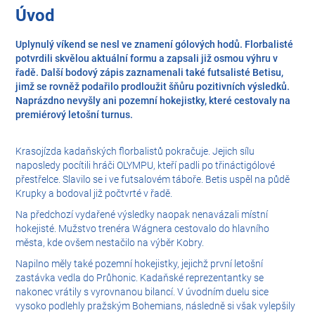
Úvod
Uplynulý víkend se nesl ve znamení gólových hodů. Florbalisté
potvrdili skvělou aktuální formu a zapsali již osmou výhru v
řadě. Další bodový zápis zaznamenali také futsalisté Betisu,
jimž se rovněž podařilo prodloužit šňůru pozitivních výsledků.
Naprázdno nevyšly ani pozemní hokejistky, které cestovaly na
premiérový letošní turnus.
Krasojízda kadaňských florbalistů pokračuje. Jejich sílu
naposledy pocítili hráči OLYMPU, kteří padli po třináctigólové
přestřelce. Slavilo se i ve futsalovém táboře. Betis uspěl na půdě
Krupky a bodoval již počtvrté v řadě.
Na předchozí vydařené výsledky naopak nenavázali místní
hokejisté. Mužstvo trenéra Wágnera cestovalo do hlavního
města, kde ovšem nestačilo na výběr Kobry.
Napilno měly také pozemní hokejistky, jejichž první letošní
zastávka vedla do Průhonic. Kadaňské reprezentantky se
nakonec vrátily s vyrovnanou bilancí. V úvodním duelu sice
vysoko podlehly pražským Bohemians, následně si však vylepšily